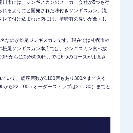
滝川市には、ジンギスカンのメーカー会社が5つも存
られるようにと開発された味付きジンギスカン。滝
タレで付け込まれた肉には、羊特有の臭いが全くし
有名なのが松尾ジンギスカンです。現在では札幌市や
の松尾ジンギスカン本店では、ジンギスカン食べ放
0円から120分6000円までに6つのコースが用意さ
れていて、総座席数が1100席もあり300名まで入る
から22：00（オーダーストップは21：30）までと