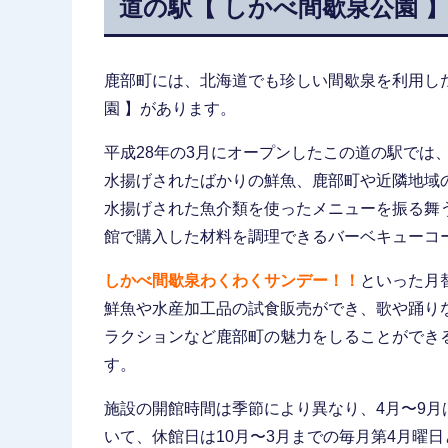
道の駅【 しかべ間歇泉公園 
鹿部町には、北海道でも珍しい間歇泉を利用し
園 】があります。
平成28年の3月にオープンしたこの道の駅では
水揚げされたばかりの鮮魚、鹿部町や近隣地域
水揚げされた魚介類を使ったメニューを振る舞
館で購入した材料を調理できるバーベキューコ
しかべ間歇泉わくわくサンデー！！
といった月
鮮魚や水産加工品の試食販売ができ、歌や踊り
ラクションなど鹿部町の魅力をしることができ
す。
施設の開館時間は季節により異なり、4月〜9月は8:30
いて、休館日は10月〜3月までの毎月第4月曜日と