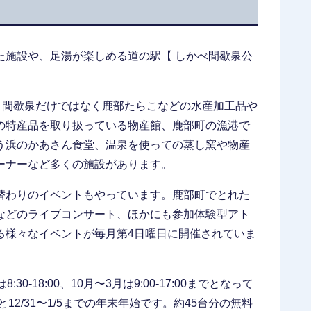
】
た施設や、足湯が楽しめる道の駅【 しかべ間歇泉公
、間歇泉だけではなく鹿部たらこなどの水産加工品や
の特産品を取り扱っている物産館、鹿部町の漁港で
う浜のかあさん食堂、温泉を使っての蒸し窯や物産
ーナーなど多くの施設があります。
替わりのイベントもやっています。鹿部町でとれた
などのライブコンサート、ほかにも参加体験型アト
る様々なイベントが毎月第4日曜日に開催されていま
-18:00、10月〜3月は9:00-17:00までとなって
12/31〜1/5までの年末年始です。約45台分の無料