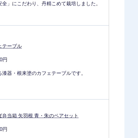
安全」にこだわり、丹精こめて栽培しました。
ェテーブル
00円
る漆器・根来塗のカフェテーブルです。
弁当箱 矢羽根 青・朱のペアセット
00円