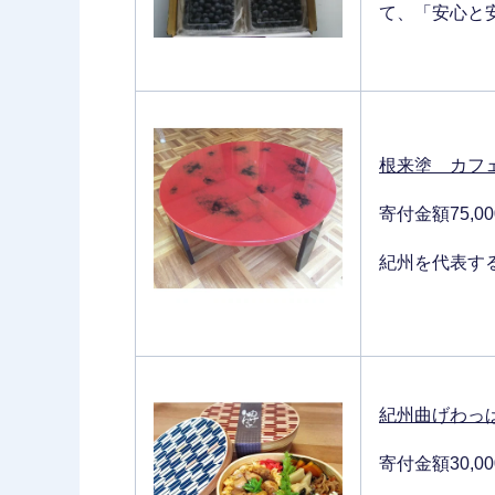
て、「安心と
根来塗 カフ
寄付金額75,0
紀州を代表す
紀州曲げわっぱ
寄付金額30,0