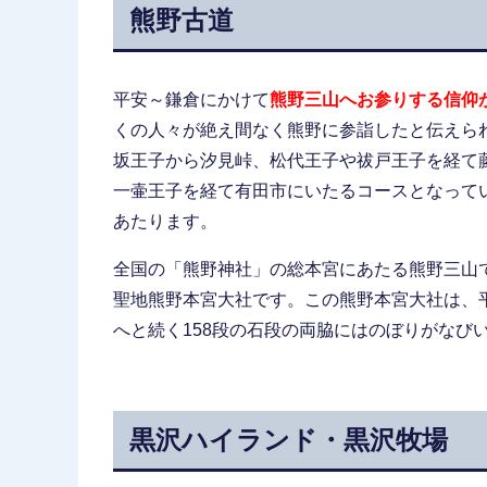
熊野古道
平安～鎌倉にかけて
熊野三山へお参りする信仰
くの人々が絶え間なく熊野に参詣したと伝えら
坂王子から汐見峠、松代王子や祓戸王子を経て
一壷王子を経て有田市にいたるコースとなって
あたります。
全国の「熊野神社」の総本宮にあたる熊野三山
聖地熊野本宮大社です。この熊野本宮大社は、
へと続く158段の石段の両脇にはのぼりがなび
黒沢ハイランド・黒沢牧場