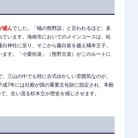
が盛ん
でした。「蟻の熊野詣」と言われるほど、多
れています。海南市においてのメインコースは、松
藤白神社に至り、そこから藤白坂を越え橘本王子、
います。「小栗街道」（熊野古道）がこのルートに
で、三山の中でも特に古式ゆかしい雰囲気なのが、
平成7年には社殿が国の重要文化財に指定され、本殿
いて、生い茂る杉木立が歴史を感じさせます。